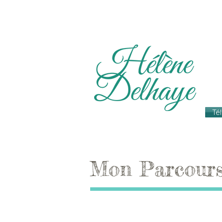
Té
Mon Parcour