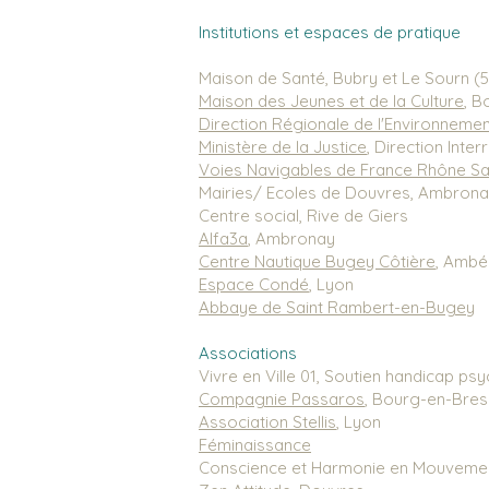
Institutions et espaces de pratique
Maison de Santé, Bubry et Le Sourn (5
Maison des Jeunes et de la Culture
, B
Direction Régionale de l'Environnem
Ministère de la Justice
, Direction Inte
Voies Navigables de France Rhône S
Mairies/ Ecoles de Douvres, Ambronay
Centre social, Rive de Giers
Alfa3a
, Ambronay
Centre Nautique Bugey
Côtière
, Ambé
Espace Condé
, Lyon
Abbaye de Saint Rambert-en-Bugey
Associations
Vivre en Ville 01, Soutien handicap p
Compagnie Passaros
, Bourg-en-Bre
Association Stellis
, Lyon
Féminaissance
Conscience et Harmonie en Mouvemen