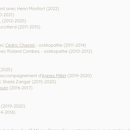
t avec Henri Monfort
(2022)
0-2021)
l
(2012-2020)
ucotterd (2011-2015)
ec
Cédric Chastel
- ostéopathe
(2011-2014)
avec Roland Combes - ostéopathe (2010-2012)
(2025)
et accompagnement d'
Agnes Millet
(2019-2020)
ec Sheila Zangar (2015-2020)
nsen
(2016-2017
)
n (2019-2020)
14-2016)