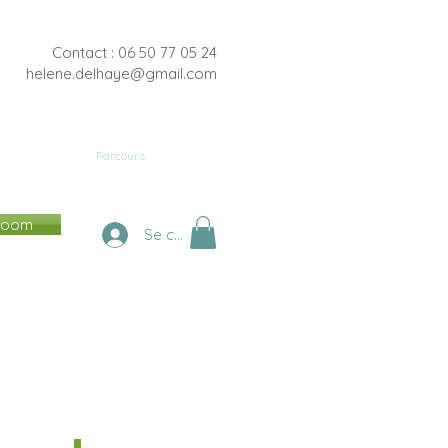
Contact : 06 50 77 05 24
helene.delhaye@gmail.com
Formation
Parcours
Témoignages
 Zoom
Se connecter