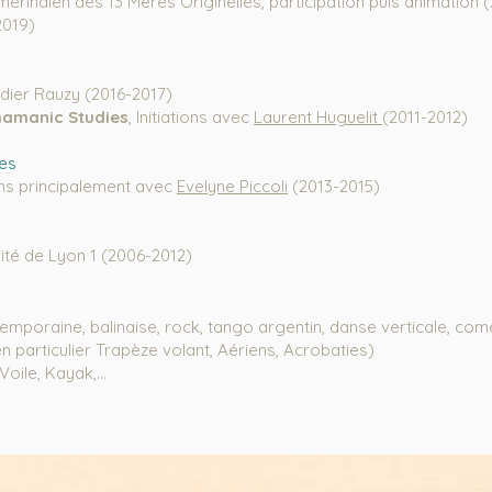
érindien des 13 Mères Originelles, participation puis animation 
2019)
idier Rauzy (2016-2017)
hamanic Studies
, Initiations avec
Laurent Huguelit
(2011-2012)
ues
ons principalement
avec
Evelyne Piccoli
(2013-2015)
sité de Lyon 1 (2006-2012)
emporaine, balinaise, rock, tango argentin, danse verticale, co
n particulier Trapèze volant, Aériens,
Acrobaties
)
oile, Kayak,...