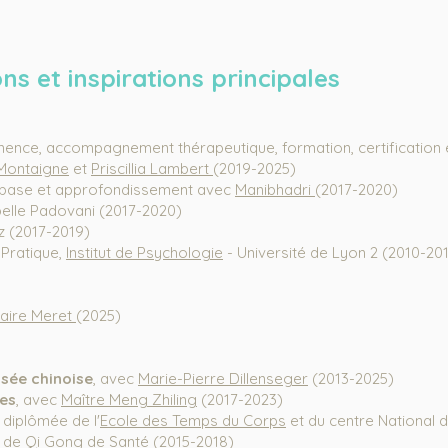
ns et inspirations principales
rtinence, accompagnement
thérapeutique
,
formation, certification
 Montaigne
et
Priscillia Lambert
(2019-2025)
base et approfondissement avec
Manibhadri
(2017-2020)
belle Padovani (2017-2020)
z (2017-2019)
 Pratique,
Institut de Psychologie
- Université de Lyon 2 (2010-20
aire Meret
(2025)
nsée chinoise
,
avec
Marie-Pierre Dillenseger
(2013-2025)
tes
, avec
Maître Meng Zhiling
(2017-2023
)
 diplômée de l'
Ecole des Temps du Corps
et du centre National 
e de Qi Gong de Santé (2015-2018)