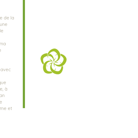
e de la
 une
de
 ma
e
t avec
que
e, à
lan
e
ême et