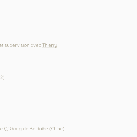
 et supervision avec
Thierry
12)
de Qi Gong de Beidaihe
(Chine)