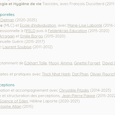
ogie et Hygiène de vie
Taoïstes, avec François Ducotterd (2011
porelles
l Delman
(2020-2025)
es
(MLC) et
Ecole d'individuation
, avec
Marie-Lise Labonté
(2016-
essionnelle à l'
IFELD
puis à
Feldenkrais Education
(2015-2020)
Arragain
et
Emilie Borgo
(2015-2020)
nuelle Guérin (2015-2017)
ec
Laurent Soubise
(2011-2012)
notamment de
Eckhart Tolle,
Mooji
,
Amma
,
Ginette Forget,
David C
aites et pratiques avec
Thich Nhat Hanh
,
Dat Phan
,
Olivier Rauric
ceptions
rmation et accompagnement avec
Chrystèle Pitzalis
(2014-2023)
et structuration des perceptions,
Jean-Pierre Pappe
(2015-202
Science of Eden
, Hélène Laporte (2020-2021)
stophe Allain
(2015)