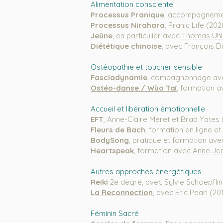
Alimentation consciente
Processus Pranique
, accompagnemen
Processus Nirahara
, Pranic Life
(202
Jeûne
, en particulier avec
Thomas Uh
Diététique chinoise
, avec François D
Ostéopathie et toucher sensible
Fasciadynamie
, compagnonnage
av
Ostéo-danse / Wùo
Taï
, formation 
Accueil et libération émotionnelle
EFT
, Anne-Claire Meret et Brad Yates
Fleurs de Bach
, formation en ligne 
BodySong
, pratique et formation av
Heartspeak
, formation avec
Anne Je
Autres approches énergétiques
Reiki
2e degré, avec Sylvie Schoepfli
La Reconnection
,
avec Eric Pearl (20
Féminin Sacré