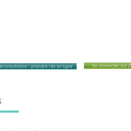
Accueil
Présence en Mouvement
Consultations
Se connecter sur
léconsultation - prendre rdv en ligne
s