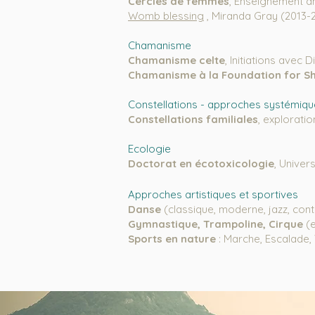
Cercles de femmes
, Enseignement am
Womb blessing
, Miranda Gray (2013-
Chamanisme
Chamanisme c
elte
, Initiations avec
D
Chamanisme à la Foundation for S
Constellations - approches systémiq
Constellations familiales
, explorati
Ecologie
Doctorat en écotoxicologie
, Univer
Approches artistiques et sportives
Danse
(classique, moderne, jazz, cont
Gymnastique, Trampoline,
Cirque
(e
Sports en nature
: Marche, Escalade, V