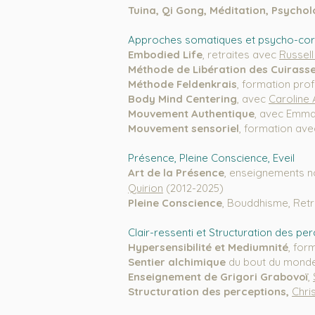
Tuina, Qi Gong, Méditation, Psychol
Approches somatiques et psycho-cor
Embodied Life
, retraites avec
Russel
Méthode de Libération des Cuirass
Méthode Feldenkrais
, formation prof
Body Mind Centering
, avec
Caroline 
Mouvement Authentique
, avec Emma
Mouvement sensoriel
, formation av
Présence, Pleine Conscience, Eveil
Art de la Présence
, enseignements 
Quirion
(2012-2025)
Pleine Conscience
, Bouddhisme, Retr
Clair-ressenti et Structuration des
per
Hypersensibilité et Mediumnité
, fo
Sentier alchimique
du bout du monde 
Enseignement de Grigori Grabovoï
,
Structuration des perceptions,
Chri