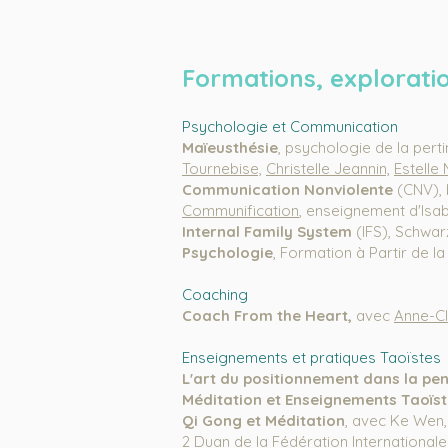
Formations, exploratio
Psychologie et Communication
Maïeusthésie
, psychologie de la pe
Tournebise,
Christelle J
eannin,
Estelle
Communication Nonviolente
(CNV), 
Communification
, enseignement d'Isa
Internal Family System
(IFS), Schwar
Psychologie
, Formation à Partir de la
Coaching
Coach From the Heart,
avec
Anne-Cl
En
seignements et pratiques Taoïstes
L'art du positionnement dans la pe
Méditation et Enseignements Taoïs
Qi Gong et Méditation
, avec Ke Wen,
2 Duan de la Fédération International