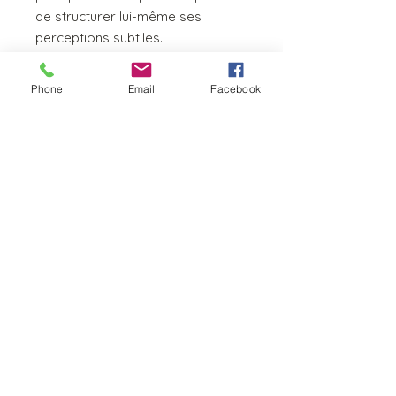
de structurer lui-même ses
perceptions subtiles.
Helene vous aidera à vous relier
profondément à votre corps et à
Phone
Email
Facebook
mettre en mots ce que vous
percevez afin de le partager.
Ce stage est
ouvert à tous
. Il n'y
a pas de prérequis.
Il est particulièrement approprié
aux personnes ayant une
grande sensibilité
, à tous ceux
qui ont de l’
intuition
et
qui
recherchent des
outils pour
gérer
leurs propres perceptions.
Il s'adresse également à tous les
thérapeutes, coachs,
enseignants, accompagnants